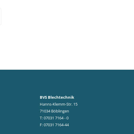
BVS Blechtechnik
Hanns-Klemm-Str. 15
71034 Böblingen
T: 07031 7164 - 0
F: 07031 7164-44