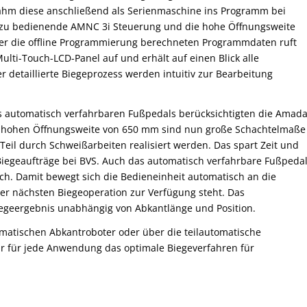
nahm diese anschließend als Serienmaschine ins Programm bei
t zu bedienende AMNC 3i Steuerung und die hohe Öffnungsweite
ber die offline Programmierung berechneten Programmdaten ruft
ti-Touch-LCD-Panel auf und erhält auf einen Blick alle
r detaillierte Biegeprozess werden intuitiv zur Bearbeitung
 automatisch verfahrbaren Fußpedals berücksichtigten die Amad
er hohen Öffnungsweite von 650 mm sind nun große Schachtelmaße
Teil durch Schweißarbeiten realisiert werden. Das spart Zeit und
n Biegeaufträge bei BVS. Auch das automatisch verfahrbare Fußpeda
sch. Damit bewegt sich die Bedieneinheit automatisch an die
er nächsten Biegeoperation zur Verfügung steht. Das
iegeergebnis unabhängig von Abkantlänge und Position.
matischen Abkantroboter oder über die teilautomatische
r für jede Anwendung das optimale Biegeverfahren für