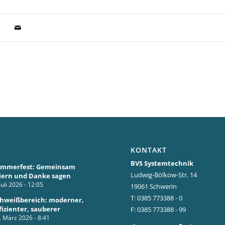
KONTAKT
BVS Systemtechnik
ommerfest: Gemeinsam
Ludwig-Bölkow-Str. 14
iern und Danke sagen
Juli 2026 - 12:05
19061 Schwerin
T: 0385 773388 - 0
hweißbereich: moderner,
fizienter, sauberer
F: 0385 773388 - 99
. März 2026 - 8:41