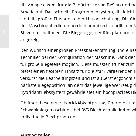
die Anlage eigens für die Bedürfnisse von BVS an und 
Amada auf. Das schnelle Programmiersystem, die leich
sind die großen Pluspunkte der Neuanschaffung. Die ü
der Maschinenbediener an dem benutzerfreundlichen Mul
Neuer
Biegeinformationen. Die Biegefolge, der Rüstplan und de
Unternehmensfilm
angezeigt.
Den Wunsch einer großen Pressbalkenöffnung und eines
Techniker bei der Konfiguration der Maschine. Dank d
für große Biegeteile möglich. Diese mussten früher zum 
bietet einen flexiblen Einsatz für die stark variierende
verkürzt die Bearbeitungszeit und ist äußerst ergonomi
nächste Biegeposition, an dem das jeweilige Werkzeug d
Hybridantriebssystem gewährleistet ein hochpräzises B
Ob über diese neue Hybrid-Abkantpresse, über die auto
Schwenkbiegemaschine – bei BVS Blechtechnik finden wi
individuelle Blechprodukte.
Eintrag teilen