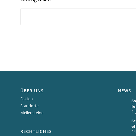
ÜBER UNS
NEWS
Fakten
S
Standorte
fe
2. 
Meilensteine
Sc
ef
RECHTLICHES
24